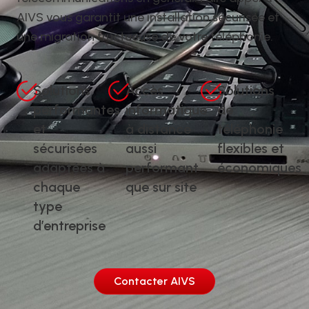
AIVS vous garantit une installation sécurisée et
une migration fructueuse de votre téléphonie.
Solutions
Accès
Solutions
performantes
informatique
de
et
à distance
téléphonie
sécurisées
aussi
flexibles et
adaptées à
performant
économiques
chaque
que sur site
type
d’entreprise
Contacter AIVS