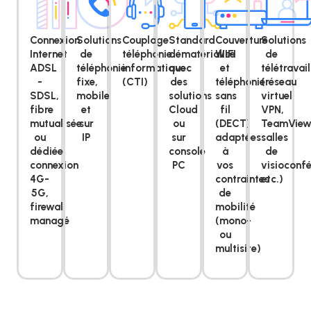
Connexion
Solutions
Couplage
Standard
Couverture
Solutions
Internet
de
téléphonie
dématérialisé
WIFI
de
ADSL
téléphonie
informatique
avec
et
télétravail
-
fixe,
(CTI)
des
téléphonie
(réseau
SDSL,
mobile
solutions
sans
virtuel
fibre
et
Cloud
fil
VPN,
mutualisée
sur
ou
(DECT)
TeamView
ou
IP
sur
adaptées
salles
dédiée,
console
à
de
connexion
PC
vos
visioconfé
4G-
contraintes
etc.)
5G,
de
firewall
mobilité
managé
(mono-
ou
multisite)