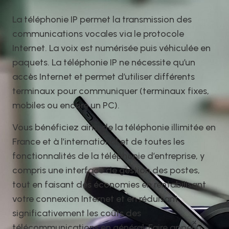
La téléphonie IP permet la transmission des
communications vocales via le protocole
Internet. La voix est numérisée puis véhiculée en
paquets. La téléphonie IP ne nécessite qu’un
accès Internet et permet d’utiliser différents
terminaux pour communiquer (terminaux fixes,
mobiles ou encore un PC).
Vous bénéficiez ainsi de la téléphonie illimitée en
France et à l’international et de toutes les
fonctionnalités de la téléphonie d’entreprise, y
compris une interface de gestion des postes,
tout en faisant des économies en rentabilisant
votre connexion Internet et en réduisant
significativement les coûts des
télécommunications en général. Faire appel à