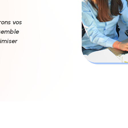
rons vos
nsemble
imiser