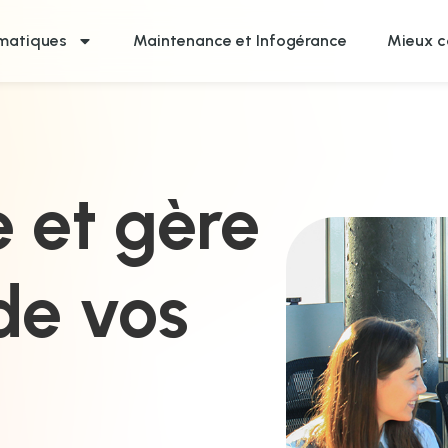
rmatiques
Maintenance et Infogérance
Mieux c
e et gère
 de vos