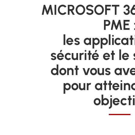
MICROSOFT 365
PME 
les applicat
sécurité et le
dont vous av
pour attein
objecti