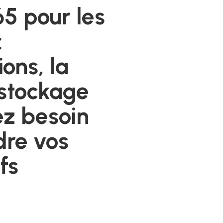
 pour les
:
ions, la
 stockage
ez besoin
dre vos
fs